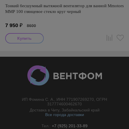
Тонкий бесшумный вытяжной вентилятор для ванной Mmotors
ММР 100 глянцевое стекло круг черный
7 950
₽
8600
ИП Фомина С. А., ИНН 771907269270, ОГРН
//}
317774600462670
Доставка в Читу, Забайкальский край
Все города доставки
Тел.:
+7 (925) 201-33-89