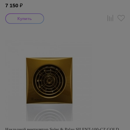
7 150
₽
Накладной вентилятор Soler & Palau SILENT-100-CZ GOLD