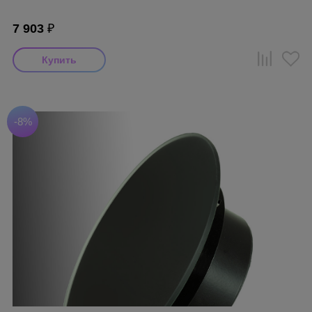
7 903
₽
-8%