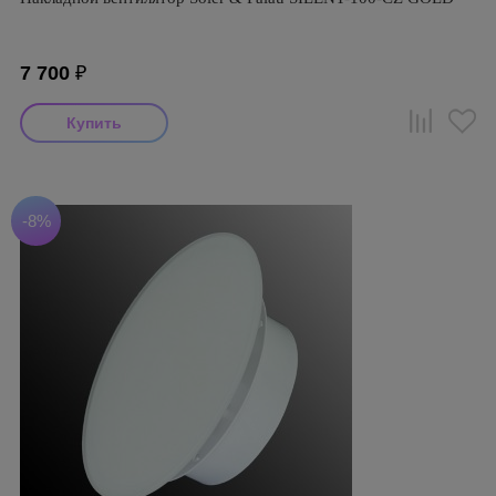
7 700
₽
-8%