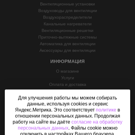
Вентиляционные установки
Воздуховоды для вентиляции
Воздухораспределители
Канальные нагреватели
Вентиляционные решетки
Приточно-вытяжные системы
Автоматика для вентиляции
Аксессуары для вентиляции
ИНФОРМАЦИЯ
О магазине
Услуги
Оплата и доставка
Возврат
Для улучшения работы мы можем собирать
Отзывы
данные, используя cookies и сервис
Контакты
Яндекс.Метрика. Это соответствует
политике
в
Политика конфиденциальности
отношении персональных данных. Продолжая
Согласие на обработку персональных данных
работу на сайте вы даёте
согласие на обработку
Карта сайта
персональных данных
. Файлы cookie можно
отключить в настройках Вашего браузера.