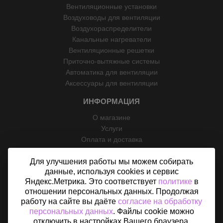
Вентиляционные установки
Воздуховоды для вентиляции
Воздухораспределители
Канальные нагреватели
Вентиляционные решетки
Приточно-вытяжные системы
Автоматика для вентиляции
Аксессуары для вентиляции
ИНФОРМАЦИЯ
О магазине
Услуги
Оплата и доставка
Возврат
Для улучшения работы мы можем собирать
Отзывы
данные, используя cookies и сервис
Контакты
Яндекс.Метрика. Это соответствует
политике
в
Политика конфиденциальности
отношении персональных данных. Продолжая
Согласие на обработку персональных данных
работу на сайте вы даёте
согласие на обработку
Карта сайта
персональных данных
. Файлы cookie можно
отключить в настройках Вашего браузера.