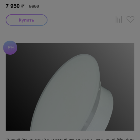
7 950
₽
8600
-8%
Тонкий бесшумный вытяжной вентилятор для ванной Mmotors