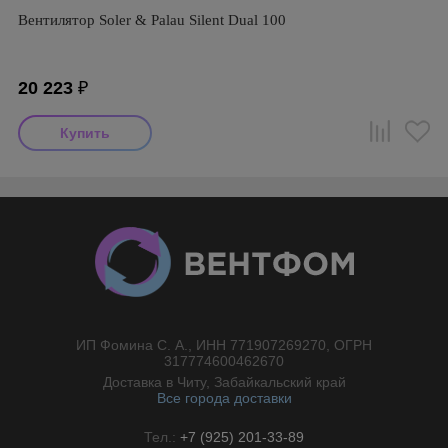
Вентилятор Soler & Palau Silent Dual 100
20 223
₽
ИП Фомина С. А., ИНН 771907269270, ОГРН
//}
317774600462670
Доставка в Читу, Забайкальский край
Все города доставки
Тел.:
+7 (925) 201-33-89